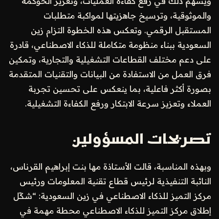
ويسهم ذلك في رفع كفاءة العمليات، وتعزيز الحوكمة
والموثوقية، وترسيخ جاهزيتها لمواكبة متطلبات
المستقبل الرقمي. وتعكس هذه الخطوة التزام زين
السعودية ببناء منظومة متكاملة للذكاء الاصطناعي، قادرة
على دعم مختلف القطاعات التشغيلية والتجارية، وتمكين
فرق العمل من الاستفادة من البيانات والتقنيات المتقدمة
بصورة أكثر فاعلية، بما ينعكس على تحسين تجربة
العملاء وتعزيز سرعة الابتكار ورفع الكفاءة التشغيلية.
تصريحات المسؤولين
وبهذه المناسبة، قالت الأستاذة مها بنت إبراهيم القرناس،
النائبة التنفيذية لرئيس قطاع تقنية المعلومات ورئيس
مركز التميز للذكاء الاصطناعي في زين السعودية: “شكّل
إطلاق مركز التميز للذكاء الاصطناعي محطة مهمة في