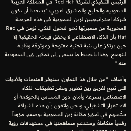
الرئيس التنفيذي لشركة Red Hat في المملكة العربية
السعودية والخليج والمشرق العربي: “يسعدنا أن نكون
شركاء استراتيجيين لزين السعودية في هذه المرحلة
المحورية من مسيرتها نحو التحول الذكي. نؤمن في Red
Hat بأن الذكاء الاصطناعي لا يحقق قيمته الحقيقية إلا
حين يرتكز على بنية تحتية مفتوحة وموثوقة وقابلة
للتوسع، وهذا بالضبط ما نسعى إلى تمكين زين السعودية
منه.”
وأضاف: “من خلال هذا التعاون، سنوفر المنصات والأدوات
التي تتيح لفريق زين تطوير ونشر تطبيقات الذكاء
الاصطناعي بسرعة وأمان، دون المساس بالحوكمة أو
الاستقرار التشغيلي. ونحن واثقون بأن هذه الشراكة
ستُسهم في تعزيز مكانة زين السعودية بوصفها مزوداً
رقمياً متكاملاً، وستدعم مساهمتها في مستهدفات رؤية