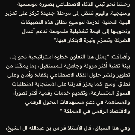
رحلتنا نحو تبني الذكاء الاصطناعي بصورة مؤسسية
ومنهجية. واليوم ننتقل إلى مرحلة جديدة تركز على تعزيز
البنية التحتية اللازمة لتوسيع نطاق هذه التطبيقات
وتحويلها إلى قيمة تشغيلية ملموسة تدعم أعمال
الشركة وتسرّع وتيرة الابتكار فيها.”
وأضافت: “يمثل هذا التعاون خطوة استراتيجية نحو بناء
بيئة تقنية أكثر مرونة وجاهزية للمستقبل، بما يمكّننا من
تطوير ونشر حلول الذكاء الاصطناعي بكفاءة وأمان وعلى
نطاق أوسع. كما يعزز قدرتنا على الاستجابة لمتطلبات
السوق المتسارعة، وتقديم خدمات رقمية أكثر تطوراً،
والمساهمة في دعم مستهدفات التحول الرقمي
والاقتصاد الرقمي في المملكة.”
وفي هذا السياق، قال الأستاذ فراس بن عبدالله آل الشيخ،