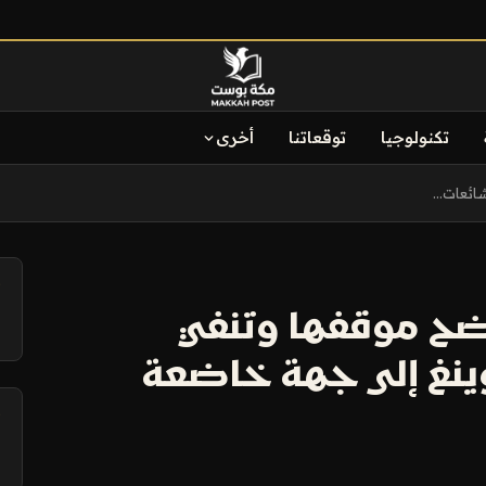
تكنولوجيا
توقعاتنا
أخرى
ئعات...
آ
ح موقفها وتنفي
ينغ إلى جهة خاضعة
آ