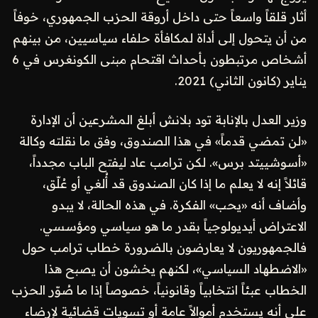
أثار قلقاً واسعاً حتى داخل أروقة الحزب الجمهوري، خوفاً
من أن يتحول إلى أداة لمكافأة حلفاء سياسيين، من بينهم
أشخاص مرتبطون بأحداث اقتحام مبنى الكونغرس في 6
يناير (كانون الثاني) 2021.
وزير العدل بالإنابة تود بلانش أبلغ المشرعين أن الإدارة
«لن تمضي قدماً» في هذا الصندوق، وفق ما نقلته وكالة
«أسوشييتد برس». لكن ترامب عاد ليفتح الباب مجدداً،
قائلاً إنه لا يعلم ما إذا كان الصندوق قد أُلغي أو عُلّق،
وأضاف أنه «يحب» الفكرة. في هذه الحالة، لا يبدو
الاعتراض أيديولوجياً بقدر ما هو سياسي ومؤسسي.
فالجمهوريون لا يعارضون بالضرورة خطاب ترامب حول
«الاضطهاد السياسي»، لكنهم يخشون أن يصبح هذا
الخطاب عبئاً انتخابياً وقانونياً، خصوصاً إذا ما صُوّر الحزب
على أنه يستخدم أموالاً عامة أو تسويات قضائية لإرضاء