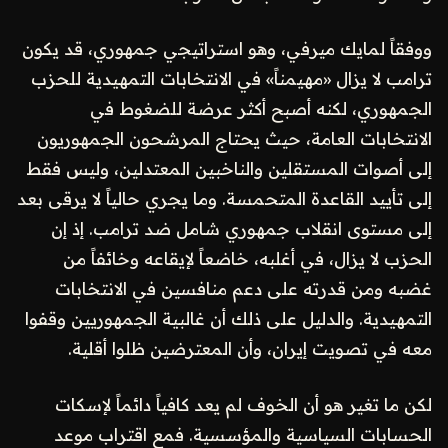
ووفقاً لمايك ميرفي، وهو استراتيجي جمهوري، قد يكون
ترامب لا يزال «مهيمناً» في الانتخابات التمهيدية للحزب
الجمهوري، لكنه أصبح أكثر عرضة للضغوط في
الانتخابات العامة، حيث يحتاج المرشحون الجمهوريون
إلى أصوات المستقلين والناخبين المعتدلين، وليس فقط
إلى تأييد القاعدة المتحمسة. وما يجري حالياً لا يرقى بعد
إلى مستوى انقلاب جمهوري شامل ضد ترامب. إذ إن
الحزب لا يزال، في أغلبه، خاضعاً لإيقاعه وخائفاً من
غضبه ومن قدرته على دعم منافسين في الانتخابات
التمهيدية. والدليل على ذلك أن غالبية الجمهوريين وقفوا
معه في تصويت إيران، وأن المعترضين ظلوا أقلية.
لكن ما تغير هو أن الخوف لم يعد كافياً دائماً لإسكات
الحسابات السياسية والمؤسسية. فمع اقتراب موعد