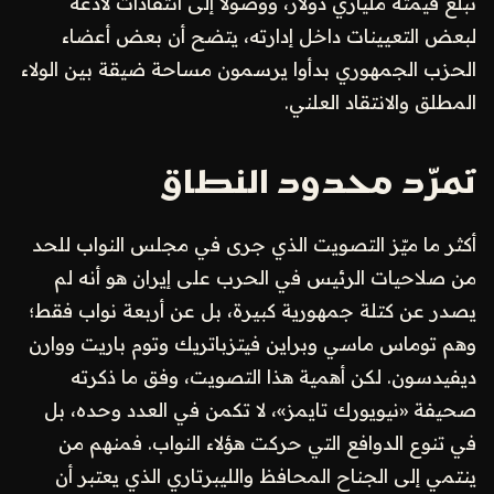
تبلغ قيمته ملياري دولار، ووصولاً إلى انتقادات لاذعة
لبعض التعيينات داخل إدارته، يتضح أن بعض أعضاء
الحزب الجمهوري بدأوا يرسمون مساحة ضيقة بين الولاء
المطلق والانتقاد العلني.
تمرّد محدود النطاق
أكثر ما ميّز التصويت الذي جرى في مجلس النواب للحد
من صلاحيات الرئيس في الحرب على إيران هو أنه لم
يصدر عن كتلة جمهورية كبيرة، بل عن أربعة نواب فقط؛
وهم توماس ماسي وبراين فيتزباتريك وتوم باريت ووارن
ديفيدسون. لكن أهمية هذا التصويت، وفق ما ذكرته
صحيفة «نيويورك تايمز»، لا تكمن في العدد وحده، بل
في تنوع الدوافع التي حركت هؤلاء النواب. فمنهم من
ينتمي إلى الجناح المحافظ والليبرتاري الذي يعتبر أن