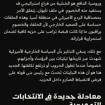
وروسيا، الدافع هو الخشية من فراغ استراتيجي قد
يستفيد منه الخصوم. في ملف تايوان، يتعلق الأمر
بمصداقية الردع الأميركي في منطقة آسيا. وهذه الملفات
حساسة على الصعيد الخارجي لأن الحلفاء والخصوم
يراقبون ما إذا كانت قبضة ترامب على حزبه كافية لضمان
استمرارية قراراته.
مع ذلك، ينبغي التذكير بأن السياسة الخارجية الأميركية
شهدت عبر تاريخها تباينات بين الرؤساء وأحزابهم،
خصوصاً عندما تطول الحروب أو ترتفع تكلفتها. الجديد
هنا هو أن هذه التباينات تحدث مع رئيس بنى قوته على
فرض الانضباط الصارم داخل الحزب.
معادلة جديدة في الانتخابات