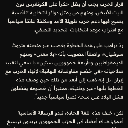
قرار الحرب يجب أن يظل حكراً على الكونغرس دون
البيت الأبيض. ومنهم من يمثل دوائر انتخابية تنافسية
يصبح فيها دعم حرب طويلة الأمد ومكلفة عائقاً سياسياً
مع اقتراب موعد انتخابات التجديد النصفي.
ردّ ترامب على هذه الخطوة بغضب عبر منصته «تروث
سوشيال»، واصفاً التصويت بأنه «بلا معنى» ومتهم
الديمقراطيين و«أربعة جمهوريين سيئين» بالسعي لتقييد
صلاحياته «في خضم مفاوضاته النهائية» لإنهاء الحرب مع
إيران. بل إنه ذهب إلى أبعد من ذلك حين وصف هذه
الخطوة بأنها «غير وطنية»، معتبراً أن خصومه يفضلون
فشل البلاد على منحه نصراً سياسياً جديداً.
لكن، خلف هذه اللغة الحادة، تبدو الرسالة الأساسية
أعمق: هناك أعضاء في الحزب الجمهوري يريدون ترسيخ