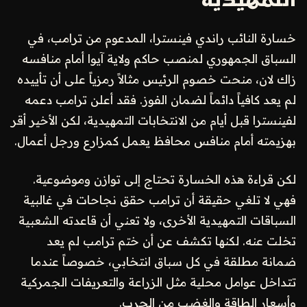
التمهيدية
خسارة النائب راندي فينسترا، المدعوم من ترامب، في
السباق الجمهوري لمنصب حاكم ولاية آيوا أمام منافسه
زاك لان، منحت خصوم الرئيس مثالاً رمزياً على أن تأييده
لم يعد كافياً دائماً لضمان الفوز. فقد أعلن ترامب دعمه
لفينسترا قبل أيام من الانتخابات التمهيدية، لكن الأخير أقر
بهزيمته أمام منافس محافظ يعمل كمزارع ورجل أعمال.
لكن قراءة هذه الخسارة تحتاج إلى توازن وموضوعية.
فهي لا تلغي حقيقة أن ترامب حقق نجاحات في غالبية
السباقات التمهيدية الأخرى، ولا تعني أن قاعدته الشعبية
تخلت عنه. لكنها تكشف عن أن ختم ترامب لم يعد
ضمانة مطلقة في كل سباق انتخابي، خصوصاً عندما
تتداخل عوامل محلية مثل الزراعة والتعريفات الجمركية
وأسعار الطاقة والغضب من الحرب.