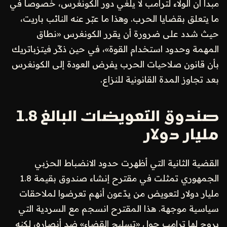
مبدأ أن الولاء لترامب لا يلغي دور الكونغرس، خصوصاً في
ما يتعلق بقضايا الحرب. وهذا ما عبّر عنه النائب باريت،
حيث شدد على ضرورة أن يقرر الكونغرس «نطاق
المهمة وحدود استخدام القوة»، في حين ذكّر فيتزباتريك
بأن قانون صلاحيات الحرب يفرض العودة إلى الكونغرس
بعد تجاوز المدة القانونية للنزاع.
صندوق التعويضات البالغ 1.8
مليار دولار
القضية الثانية التي أظهرت حدود الانضباط الحزبي
الجمهوري تمثلت في مقترح إنشاء صندوق بقيمة 1.8
مليار دولار لتعويض من يدّعون أنهم تعرضوا لملاحقات
سياسية موجهة. هذا المقترح انسجم مع السردية التي
يروج لها ترامب حول «تسليح القضاء» ضد أنصاره، لكنه