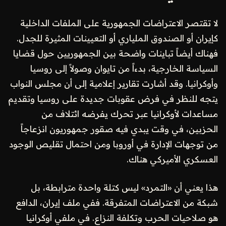
لا تقتصر الاعتراضات الجمهورية على الملفات الداخلية
كإيران أو الصندوق الملياري أو التعيينات المثيرة للجدل.
فهناك أيضاً تباينات واضحة بين الجمهوريين حول قضايا
السياسة الخارجية، بدءاً من تايوان وصولاً إلى روسيا
وأوكرانيا. وقد أشارت تقارير إعلامية إلى أن مجلس النواب
يتجه للنظر في فرض عقوبات جديدة على روسيا وتقديم
مساعدات لأوكرانيا عبر تحرك يفرضه ائتلاف من
الحزبين، في وقت يبدي فيه صقور جمهوريون انزعاجاً
من توجهات الإدارة في أوروبا ومن احتمال تقليص الوجود
العسكري الأميركي هناك.
هذا يعني أن «التمرد» ليس كتلة واحدة مترابطة، بل
شبكة من الاعتراضات المتفرقة. ففي ملف إيران، الدافع
هو صلاحيات الحرب وتكلفة النزاع. في ملفي أوكرانيا