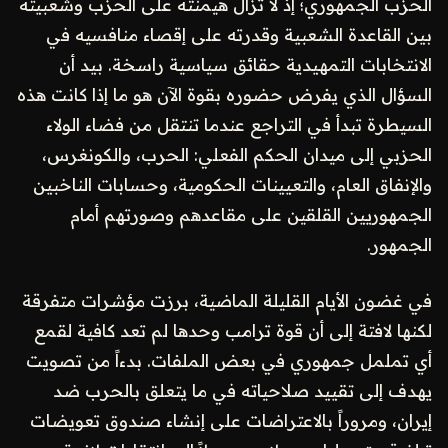
الحزب الجمهوري؛ إذ لا تزال هيمنته على الحزب وشعبيته
بين القاعدة الشعبية وقدرته على إقصاء منافسيه في
الانتخابات التمهيدية حقائق سياسية راسخة. بيد أن
السؤال الذي يفرض حضوره بقوة الآن هو ما إذا كانت هذه
السيطرة تبدأ في التراجع عندما تنتقل من فضاء الولاء
الحزبي إلى ميدان الحكم الفعلي: الحرب، والكونغرس،
والإنفاق العام، والتعيينات الحكومية، وحسابات الناخبين
الجمهوريين القلقين على مقاعدهم وصورتهم أمام
الجمهور.
في غضون الأيام القليلة الماضية، برزت مؤشرات متفرقة
لكنها لافتة إلى أن قوة ترامب وحدها لم تعد كافية لقمع
أي تململ جمهوري في بعض الملفات. بدءاً من تصويت
يهدف إلى تقييد صلاحياته في ما يتعلق بالحرب ضد
إيران، ومروراً بالاعتراضات على إنشاء صندوق تعويضات