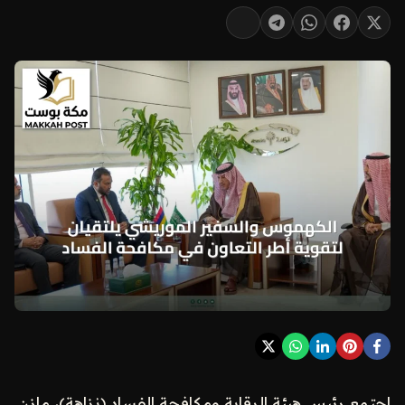
اجتمع رئيس هيئة الرقابة ومكافحة الفساد (نزاهة)، مازن