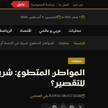
عاجل
من نحن
اتصل بنا
سياسة الخصوصية
٢١ صفر ١٤٤٨ هـ
|
الخميس، 6 أغسطس 2026
محليات
عربي و عالمي
اقتصاد
الرياضة
التجاوز
الرئيسية
›
محليات
›
المواطن المتطوع: شريك في التنمية أم..
إلى
المحتوى
محليات
المواطن المتطوع: شريك
للتقصير؟
08/07/2026 09:01
علي العجمي