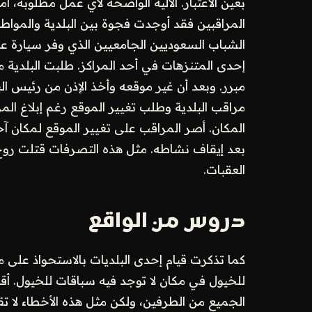
بعين الاعتبار. الآلية الواضحة لأي عمل مطلوبة، أ
المراقبين فقد أوجدت فجوة بين البلدية والمواط
الشباب السعوديين الجامعيين الذي وفر سيارة ع
إحدى المتنزهات في أحد المراكز. طلبت البلدية م
مبرر. وبعد أن غير موقعه وأخذ الإذن من رئيس الب
مراقب البلدية وطلب تغيير الموقع رغم إبلاغ ال
المكان. أصر المراقب على تغيير الموقع لمكان آخ
بعد إيقاف نشاطه. مثل هذه التصرفات قتلت روح
العقبات.
دروس من الواقع
كما تذكرت قيام إحدى البلديات بالاستحواذ على 
للخيول في مكان لا توجد فيه سباقات للخيول. أق
الجميع من الطرفين، ولكن مثل هذه الأخطاء لا تقل