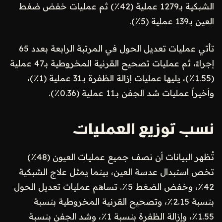
الشبكية بـ1279 عملية (42٪) ثم عمليات خفض ضغط
العين بـ139 عملية (5٪).
تأتي عمليات تعديل الحول في المرتبة الرابعة بعدد 65
إجراءً، ثم عمليات تصحيح القرنية المخروطية بـ47 عملية
(1.55٪)، يليها عمليات إزالة الظفرة بـ31 عملية (1٪)،
وأخيراً عمليات شد الجفن بـ11 عملية (0.36٪).
نسب توزيع العمليات
تُظهر البيانات أن نصف جميع عمليات العيون (48٪)
تخص استبدال عدسة العين، بينما يمثل علاج الشبكية
42٪، وخفض الضغط 5٪. تساهم عمليات تعديل الحول
بنسبة 2.15٪، وتصحيح القرنية المخروطية بنسبة
1.55٪، وإزالة الظفرة بنسبة 1٪، وشد الجفن بنسبة