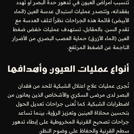
تتسبب أمراض العيون في تدهور حدة البصر أو تهدد
بفقدانه، وتتصدر عمليات استبدال عدسة العين (الماء
الأبيض) قائمة هذه الجراحات نظراً لتلف العدسة مع
تقدم السن. بالمقابل، تستهدف عمليات خفض ضغط
العين (الماء الأزرق) حماية العصب البصري من الأضرار
الناجمة عن الضغط المرتفع.
أنواع عمليات العيون وأهدافها
تُجرى عمليات علاج اعتلال الشبكية للحد من فقدان
البصر لدى مرضى السكري والأشخاص الذين يعانون من
اضطرابات الشبكية. كما تُعنى جراحات تعديل الحول
بتحسين محاذاة العينين وتعزيز الرؤية، بينما تساعد
جراحات تصحيح القرنية المخروطية على إبطاء تدهور
سطح القرنية والحفاظ على وضوح النظر.