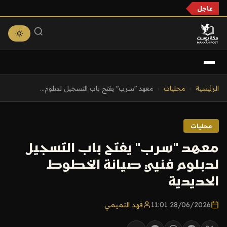
عاجل
التجاوز
الرئيسية
›
محليات
›
معهد "سرب" يفتح باب التسجيل لدبلوم...
إلى
المحتوى
محليات
معهد "سرب" يفتح باب التسجيل
لدبلوم فنيي صيانة الخطوط
الحديدية
28/06/2026 11:01
فهد التميمي