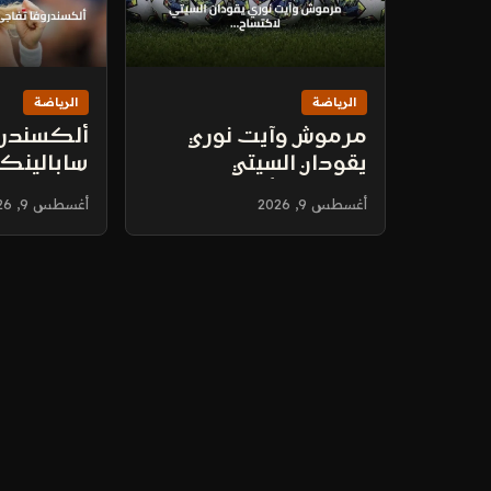
الرياضة
الرياضة
مرموش وآيت نوري
ألكسندرو
يقودان السيتي
سابالينكا
لاكتساح أتلتيكو
من بطولة 
أغسطس 9, 2026
أغسطس 9, 2026
مدريد في ختام الجولة
الآسيوية