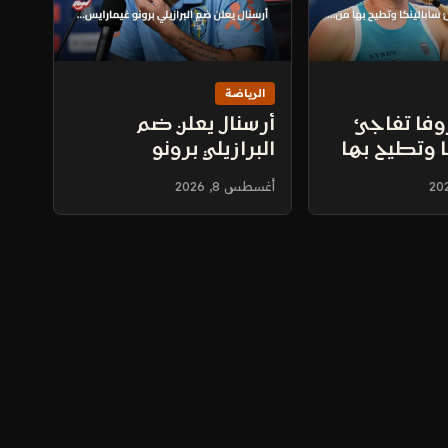
الرياضة
فا تفاجئ
أرسنال يعلن ضم
 وتطيح بها
البرازيلي برونو
تورنتو
غيمارايس من نيوكاسل
أغسطس 8, 2026
في صفقة تتجاوز 100
مليون دولار