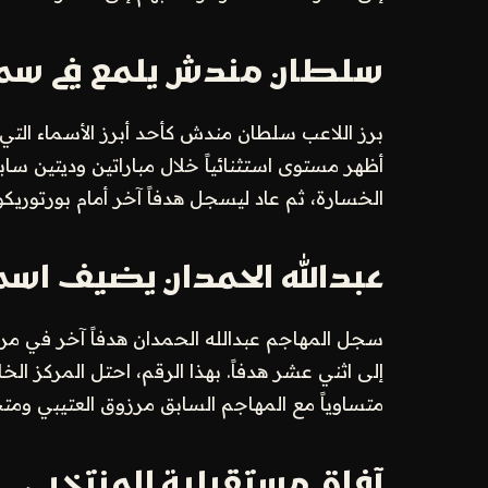
سلطان مندش يلمع في سما
برز اللاعب سلطان مندش كأحد أبرز الأسماء التي
أظهر مستوى استثنائياً خلال مباراتين وديتين ساب
الخسارة، ثم عاد ليسجل هدفاً آخر أمام بورتوريكو
عبدالله الحمدان يضيف اسماً 
سجل المهاجم عبدالله الحمدان هدفاً آخر في مر
إلى اثني عشر هدفاً. بهذا الرقم، احتل المركز 
متساوياً مع المهاجم السابق مرزوق العتيبي ومتج
آفاق مستقبلية للمنتخب