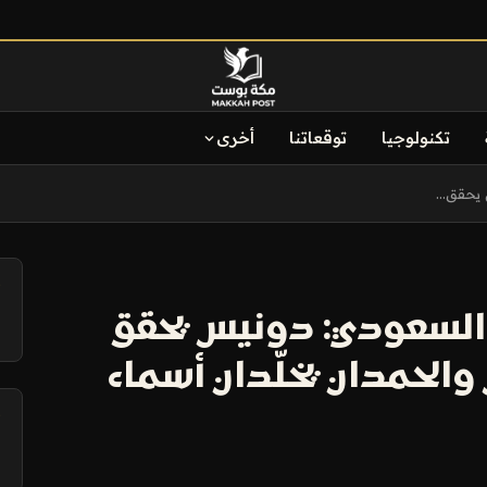
تكنولوجيا
توقعاتنا
أخرى
يحقق...
آ
السعودي: دونيس يحقق
والحمدان يخلّدان أسماء
آ