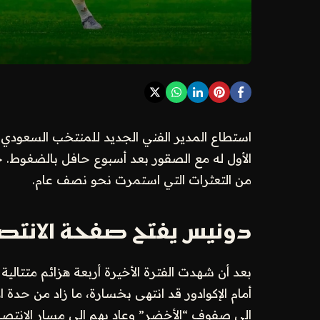
استطاع المدير الفني الجديد للمنتخب السعودي،
الأول له مع الصقور بعد أسبوع حافل بالضغوط. 
من التعثرات التي استمرت نحو نصف عام.
دونيس يفتح صفحة الانتصا
بعد أن شهدت الفترة الأخيرة أربعة هزائم متتالية
أمام الإكوادور قد انتهى بخسارة، ما زاد من حدة الان
إلى صفوف “الأخضر” وعاد بهم إلى مسار الانتصا