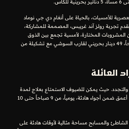
ء، تنبض أجواء 25|50، الوجهة العصرية للأمسيات، بالحياة على أنغام دي جي نوماد
تقدم تجربة رولز آند غريبس، المصممة للمشاركة،
 المشروبات المختارة، لأمسية تجمع بين الذوق
والأناقة، خلال أيام العيد، من 5 مساءً حتى 2 صباحاً، 49 دينار بحريني لقارب السوشي مع تشكيلة من
د العائلة
والتجدد. حيث يمكن للضيوف الاستمتاع بعلاج لمدة
60 دقيقة، مع 30 دقيقة إضافية، لتجربة استرخاء أعمق ضمن أجواء هادئة، يومياً، من 9 صباحاً حتى 10
 الشاطئ والمسابح مساحة مثالية لأوقات هادئة على