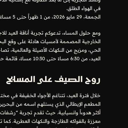
في الهواء الطلق.
الجمعة، 29 مايو 2026، من 1 ظهراً حتى 5 مساءً، ابتداءً من 30 دينار بحريني للشخص.
ومع حلول المساء، تدعوكم تجربة أناقة العيد لل
الخارجية المصممة لأمسيات هادئة على وقع الب
الحي، ومزيج من النكهات الأصيلة والعالمية، تصاح
العيد، من 6:30 مساءً حتى 10:30 مساءً، قائمة حسب الطلب.
روح الصيف على المسابح
خلال فترة العيد، تتناغم الأجواء الخفيفة في مخ
المطعم الإيطالي الذي يستلهم اسمه من البحرين، 
أكثر هدوءاً وانسيابية. حيث تقدم تجربة “رشف
معززة بالفواكه الطازجة والنكهات العطرية. كما