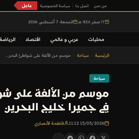
عاجل
من نحن
اتصل بنا
سياسة الخصوصية
٢٢ صفر ١٤٤٨ هـ
|
الجمعة، 7 أغسطس 2026
محليات
عربي و عالمي
اقتصاد
الرياضة
التجاوز
الرئيسية
›
سياحة
›
موسم من الألفة على شواطئ البحر...
إلى
المحتوى
سياحة
موسم من الألفة على شو
في جميرا خليج البحرين
15/05/2026 11:12
فاطمة الأنصاري