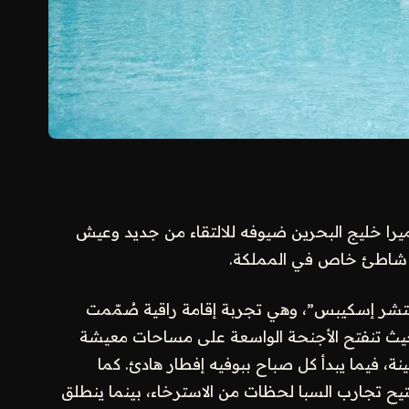
را خليج البحرين ضيوفه للالتقاء من جديد وعيش
ول شاطئ خاص في المملكة.
نتشر إسكيبس”، وهي تجربة إقامة راقية صُمّمت
حيث تنفتح الأجنحة الواسعة على مساحات معيشة
، فيما يبدأ كل صباح ببوفيه إفطار هادئ. كما
يح تجارب السبا لحظات من الاسترخاء، بينما ينطلق