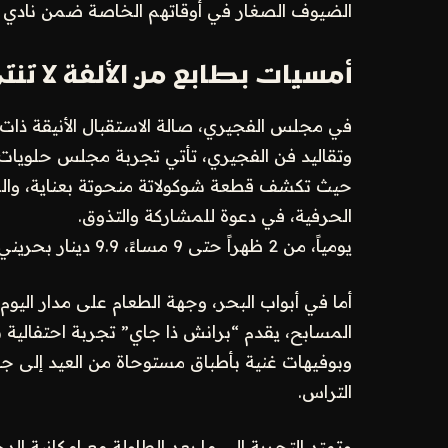
الضيوف الصغار في أوقاتهم الخاصة ضمن نادي ا
أمسيات بطابع من الألفة لا تنت
في مجلس الفجيري، صالة الاستقبال الأنيقة ذات ال
وتقاليد فن الفجيري، تأتي تجربة مجلس حلويات
حيث تكشف قطعة شوكولاتة منحوتة بعناية، وال
الحرفية، في دعوة للمشاركة والتذوق.
يومياً، من 2 ظهراً حتى 9 مساءً، 9.9 دينار بحريني للقطعة.
أما في أبواب البحر، وجهة الطعام على مدار اليوم 
المسابح، يقدم “برانش ذا جاي” تجربة احتفالية
وبوفيهات غنية بأطباق مستوحاة من العيد إلى جانب
التراس.
وتمتد التجربة إلى ما بعد الطاولة مع إمكانية 