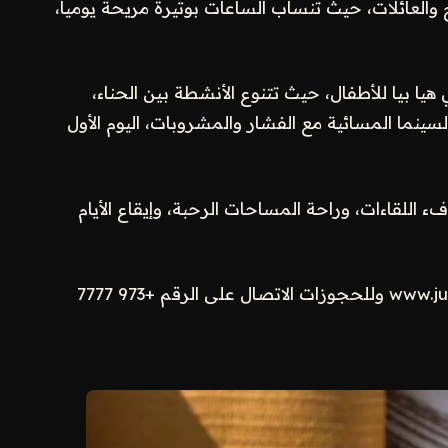
ج والعائلات، حيث تنساب الساعات بوتيرة مريحة يومياً،
 بيا للأطفال، حيث تتنوع الأنشطة بين الحناء،
سينما المسائية مع الفشار والمشروبات، اليوم الأول
 اللقاءات، وراحة المساحات الرحبة، وإيقاع الأيام
للمزيد من المعلومات، يرجى زيارة www.jumeirah.com وللحجوزات الاتصال على الرقم +973 7777