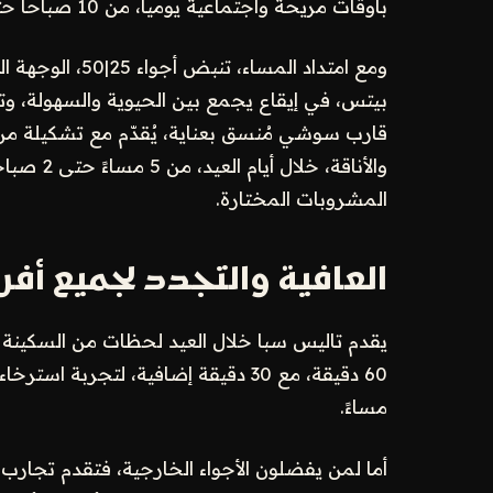
بأوقات مريحة واجتماعية يومياً، من 10 صباحاً حتى 6 مساءً، 5 دنانير بحرينية للكأس.
ومع امتداد المسا
بيتس، في إيقاع يجمع بين الحيوية والسهولة، و
قارب سوشي مُنسق بعناية، يُقدّم مع تشكيلة من
المشروبات المختارة.
العافية والتجدد لجميع أفرا
يقدم تاليس سبا خلال العيد لحظات من السكينة 
مساءً.
أما لمن يفضلون الأجواء الخارجية، فتقدم تجارب