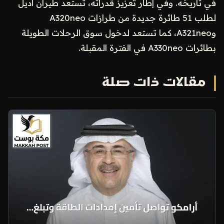
في تاريخه. وفي إطار تعزيز قدراته، تستعد طيران أديل
لطلب 51 طائرة جديدة من طرازات A320neo
وA321neo، كما تستعد لدخول سوق الرحلات الطويلة
بطائرات A330neo في الفترة المقبلة.
مقالات ذات صلة