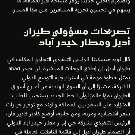
وتصميم داخلي حديث يوفر مساحة أكبر للأمتعة، ما
يسهم في تحسين تجربة المسافرين على هذا المسار.
تصريحات مسؤولي طيران
أديل ومطار حيدر آباد
قال لويد ميسكيتا، الرئيس التنفيذي التجاري المكلف في
طيران أديل، إن إطلاق الرحلات المباشرة إلى حيدر abad
يمثل خطوة مهمة في استراتيجية التوسع الدولي
للشركة، مشيرًا إلى أن السوق الهندية من أسرع أسواق
الطيران نموًا عالميًا وأن الخط الجديد يستجيب للطلب
المتزايد على السفر بين المملكة والهند مع توفير خيارات
سفر اقتصادية ومرنة. ومن جانبه، أوضح كادير كاديرافان،
الرئيس التنفيذي لشركة جي إم آر مطار حيدر آباد الدولي،
أن انضمام طيران أديل إلى قائمة الناقلات العاملة في