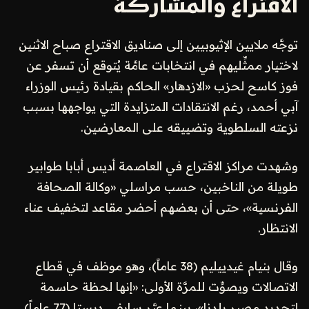
الاقتراع والمشاركة
توجَّه ملايين الإثيوبيين إلى صناديق الاقتراع صباح الاثنين
لاختيار ممثِّليهم في انتخابات عامَّة يُتوقع أن تسفر عن
فوز كاسح لحزب «الازدهار» الحاكم بقيادة رئيس الوزراء
آبي أحمد، رغم الانتقادات المتزايدة التي يواجهها بسبب
نزعته السلطوية وتضييقه على المعارضين.
وشهدت مراكز الاقتراع في العاصمة أديس أبابا طوابير
طويلة من الناخبين، حسب مراسلي «وكالة الصحافة
الفرنسية»، حتى أن بعضهم أحضر مقاعد لتخفيف عناء
الانتظار.
وقال بنيام غيدييليم (38 عاماً)، وهو موظف في قطاع
الاتصالات ويصوِّت للمرَّة الأولى: «إنها لحظة حاسمة
لتحديد مصير بلدنا»، بينما عبَّر سايفي ديستا (77 عاماً)