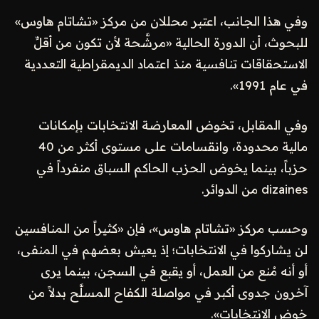
وفي هذا الجانب، اعتبر محللان من مركز «تشاتام هاوس»
للبحوث، أن الدورة الحالية «مرشَّحة لأن تكون من أقلِّ
الاستحقاقات تنافسية منذ اعتماد الديمقراطية التعددية
في عام 1991».
وفي المقابل، تخوض المعارضة الانتخابات بإمكانات
مالية محدودة، وانقسامات على مستوى أكثر من 40
حزباً، بينما يخوض الحزب الحاكم السباق منفرداً في
dizaines من الدوائر.
وحسب مركز «تشاتام هاوس»، فإن «كثيراً من المنافسين
لن يشاركوا في الانتخابات؛ إذ يعيش بعضهم في المنفى،
أو أنه مُنع من العمل، أو يقبع في السجن، بينما يرى
آخرون جدوى أكبر في مواصلة الكفاح المسلَّح بدلاً من
خوض الانتخابات».