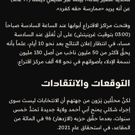
عن أنه يريد «ممارسة حقه كفرد».
وفتحت مراكز الاقتراع أبوابها عند الساعة السادسة صباحاً
(03:00 بتوقيت غرينيتش) على أن تُغلَق عند السادسة
مساء، في انتظار إعلان النتائج بعد نحو 10 أيام، علماً بأنه
يحقُّ لأكثر من 50 مليون ناخب من أصل 130 مليون
نسمة الإدلاء بأصواتهم في نحو 48 ألف مركز اقتراع.
التوقعات والانتقادات
لكنَّ محلِّلين يَرَون من جهتهم أن الانتخابات ليست سوى
إجراء شكلي يمنح آبي أحمد ولاية جديدة تمتدُّ خمس
سنوات، بعدما حقَّق حزبه (الازدهار) 96 في المائة من
المقاعد، في استحقاق عام 2021.