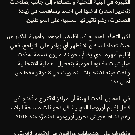
الكبيرة في البنية التحتية والصناعة، إلى جانب إصلاحات
(تحرير أسعار) أدخلها آبي أحمد وساهمت في زيادة
الصادرات، رغم تأثيراتها السلبية على المواطنين.
لكن التمرُّد المسلح في إقليمَي أوروميا وأمهرة، الأكبر من
حيث تعداد السكان، لا يُظهر أي بوادر على التراجع. ففي
إقليم أمهرة الذي يضمُّ نحو 20 مليون نسمة، هدَّدت
ميليشيات «فانو» القومية بتعطيل العملية الانتخابية.
وألغت هيئة الانتخابات التصويت في 8 دوائر فقط من
أصل 137.
في المقابل، أكدت الهيئة أن مراكز الاقتراع ستُفتح في
كامل إقليم أوروميا الذي يشكِّل نحو ثلث مساحة البلاد،
رغم نشاط «جيش تحرير أورومو» المتمرِّد منذ 2018.
ويُشرف على الانتخابات مراقبون من الاتحاد الأفريقي،