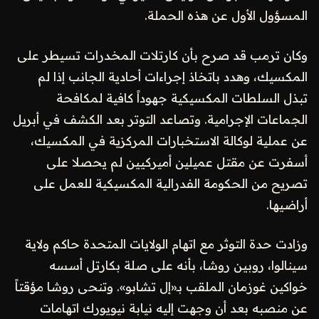
المسؤول الأول عن هذه الحملة.
وكان ترمب قد صرح بأن كارتلات المخدرات تسيطر على
المكسيك، وهدد باتخاذ إجراءات أحادية الجانب إذا لم
تبذل السلطات المكسيكية جهوداً كافية لمكافحة
الجماعات الإجرامية. وتصاعد التوتر بعد الكشف في أبريل
عن عملية لوكالة الاستخبارات المركزية في المكسيك،
أسفرت عن مقتل عميلين أميركيين لم يحصلا على
تصريح من الحكومة الفدرالية المكسيكية للعمل على
أراضيها.
وزادت حدة التوثر مع اتهام الولايات المتحدة حاكم ولاية
سينالوا، روبين روشا، بأنه على صلة بكارتل أسسه
خواكين غوزمان الملقب بـ«إل تشابو». وتنحى روشا مؤقتاً
عن منصبه بعد أن وجهت إليه نيابة نيويورك اتهامات