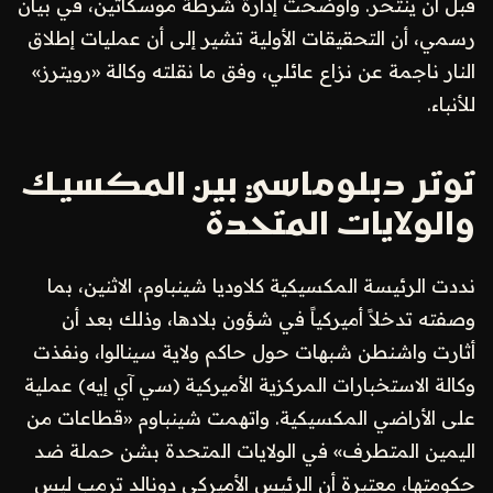
قبل أن ينتحر. وأوضحت إدارة شرطة موسكاتين، في بيان
رسمي، أن التحقيقات الأولية تشير إلى أن عمليات إطلاق
النار ناجمة عن نزاع عائلي، وفق ما نقلته وكالة «رويترز»
للأنباء.
توتر دبلوماسي بين المكسيك
والولايات المتحدة
نددت الرئيسة المكسيكية كلاوديا شينباوم، الاثنين، بما
وصفته تدخلاً أميركياً في شؤون بلادها، وذلك بعد أن
أثارت واشنطن شبهات حول حاكم ولاية سينالوا، ونفذت
وكالة الاستخبارات المركزية الأميركية (سي آي إيه) عملية
على الأراضي المكسيكية. واتهمت شينباوم «قطاعات من
اليمين المتطرف» في الولايات المتحدة بشن حملة ضد
حكومتها، معتبرة أن الرئيس الأميركي دونالد ترمب ليس