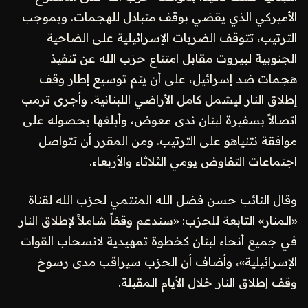
الأميركي الذي يقضي بوقف متبادل للهجمات. وبموجب
الترتيب، تتوقف الضربات الإسرائيلية على الضاحية
الجنوبية لبيروت مقابل امتناع حزب الله عن تنفيذ
هجمات ضد إسرائيل، على أن يتم توسيع إطار وقف
إطلاق النار ليشمل كامل الأراضي اللبنانية. وأجرى ترمب
اتصالاً بسفيرة لبنان ندى معوض، وأبلغها بحصوله على
موافقة نتنياهو على الترتيب. ومن المقرر أن تتواصل
اجتماعات التفاوض يومي الثلاثاء والأربعاء.
وقال النائب حسن فضل الله المنتمي لحزب الله لقناة
«المنار» التابعة للحزب: «سندعم وقفاً شاملاً لإطلاق النار
في جميع أنحاء لبنان كخطوة تمهيدية لانسحاب القوات
الإسرائيلية»، وأضاف أن الحزب سيراقب مدى رسوخ
وقف إطلاق النار خلال الأيام المقبلة.