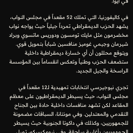
في آيوا.
في كاليفورنيا، التي تملك 52 مقعداً في مجلس النواب،
يشهد الحزب الديمقراطي تمرداً جيلياً حيث يواجه نواب
مخضرمون مثل مايك تومسون ودوريس ماتسوي وبراد
شيرمان وجيمي غوميز منافسين شباباً بتمويل قوي.
ويتوقع محللون أن أي خسارة ديمقراطية داخلية
ستضعف الحزب وطنياً وتعكس انقساماً بين المؤسسة
الراسخة والجيل الجديد.
تجري نيوجيرسي انتخابات تمهيدية لـ12 مقعداً في
مجلس النواب، حيث يسيطر الديمقراطيون على معظم
المقاعد لكن تشهد منافسات داخلية حادة بين الجناح
التقدمي والمعتدلين. وفي مونتانا، السباقات مضمونة
للجمهوريين، وكذلك في داكوتا الجنوبية حيث يسيطر
الجمهوريون بأغلبية ساحقة. وفي نيومكسيكو، تميل