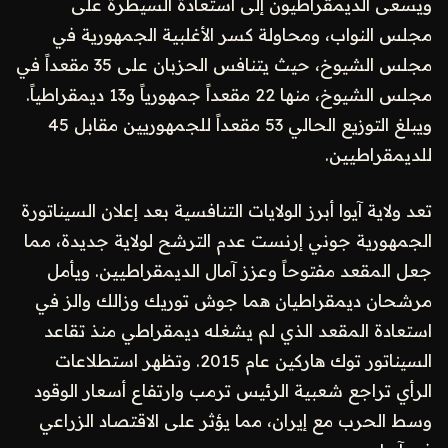
ويسعى الديمقراطيون إلى استعادة السيطرة على
مجلس النواب، ومحاولة كسر الأغلبية الجمهورية في
مجلس الشيوخ، حيث يتنافس الحزبان على 35 مقعداً في
مجلس الشيوخ، منها 22 مقعداً جمهورياً و13 ديمقراطياً.
ويبلغ التوزيع الحالي 53 مقعداً للجمهوريين مقابل 45
للديمقراطيين.
تعد ولاية آيوا أبرز الولايات التنافسية بعد إعلان السيناتورة
الجمهورية جوني إرنست عدم الترشح لولاية جديدة، مما
جعل المقعد مفتوحاً وعزز آمال الديمقراطيين. ويأمل
مرشحان ديمقراطيان هما جوش توريك وزالك والز في
استعادة المقعد الذي لم يشغله ديمقراطي منذ تقاعد
السيناتور توك هاركين عام 2015. وتظهر استطلاعات
الرأي تراجع شعبية الرئيس ترمب وارتفاع أسعار الوقود
وسط الحرب مع إيران، مما يؤثر على الاقتصاد الزراعي