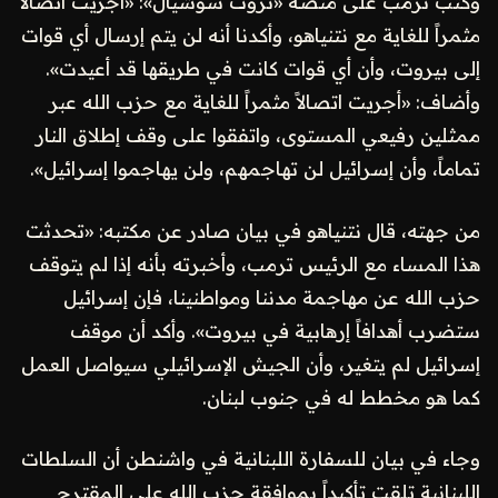
وكتب ترمب على منصة «تروث سوشيال»: «أجريت اتصالاً
مثمراً للغاية مع نتنياهو، وأكدنا أنه لن يتم إرسال أي قوات
إلى بيروت، وأن أي قوات كانت في طريقها قد أعيدت».
وأضاف: «أجريت اتصالاً مثمراً للغاية مع حزب الله عبر
ممثلين رفيعي المستوى، واتفقوا على وقف إطلاق النار
تماماً، وأن إسرائيل لن تهاجمهم، ولن يهاجموا إسرائيل».
من جهته، قال نتنياهو في بيان صادر عن مكتبه: «تحدثت
هذا المساء مع الرئيس ترمب، وأخبرته بأنه إذا لم يتوقف
حزب الله عن مهاجمة مدننا ومواطنينا، فإن إسرائيل
ستضرب أهدافاً إرهابية في بيروت». وأكد أن موقف
إسرائيل لم يتغير، وأن الجيش الإسرائيلي سيواصل العمل
كما هو مخطط له في جنوب لبنان.
وجاء في بيان للسفارة اللبنانية في واشنطن أن السلطات
اللبنانية تلقت تأكيداً بموافقة حزب الله على المقترح