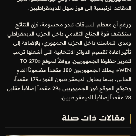
المقاعد الرئيسية إلى فوز سهل للديمقراطيين.
ورغم أن معظم السباقات تبدو محسومة، فإن النتائج
ستكشف قوة الجناح التقدمي داخل الحزب الديمقراطي
ومدى التماسك داخل الحزب الجمهوري، بالإضافة إلى
تأثير إعادة تقسيم الدوائر الانتخابية التي أشعلها ترمب
لتعزيز حظوظ الجمهوريين. ووفقاً لموقع «270 TO
WIN»، يملك الجمهوريون 180 مقعداً مضموناً العام
الحالي، بينما يحاول الديمقراطيون الفوز بـ179 مقعداً،
ويتوقع الموقع فوز الجمهوريين بـ29 مقعداً إضافياً مقابل
28 مقعداً إضافياً للديمقراطيين.
مقالات ذات صلة