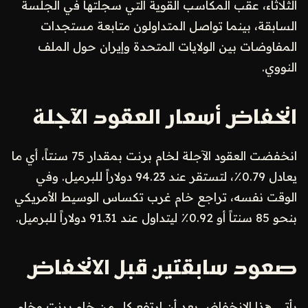
الثلاثاء، عقب المكاسب القوية التي سجلتها في الجلسة
السابقة، بينما تواصل المتداولون متابعة مستجدات
المفاوضات بين الولايات المتحدة وإيران حول الملف
النووي.
انخفاض أسعار العقود الآجلة
انخفضت العقود الآجلة لخام برنت بمقدار 75 سنتاً، أي ما
يعادل 0.79٪، لتستقر عند 94.23 دولاراً للبرميل. وفي
الوقت نفسه، تراجع خام غرب تكساس الوسيط الأمريكي
بنحو 85 سنتاً أو 0.92٪ ليتداول عند 91.31 دولاراً للبرميل.
صعود سابقتين قبل الانخفاض
يأتي هذا الانخفاض بعد أن ارتفع كل من خام برنت وخام