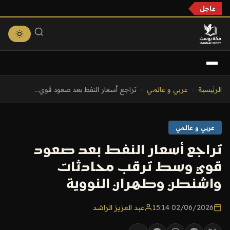
عاجل
التجاوز
الرئيسية
›
عربي و عالمي
›
تراجع أسعار النفط بعد صعود قوي...
إلى
المحتوى
عربي و عالمي
تراجع أسعار النفط بعد صعود
قوي وسط ترقب محادثات
واشنطن وطهران النووية
02/06/2026 15:14
عبد العزيز الراشد