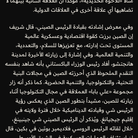
مثالاً «للأخوة الحديدية»، مؤكداً أن العلاقة الثنائية بينهما لا
تضاهيها أي علاقة أخرى في العلاقات الدولية.
وفي معرض إشادته بقيادة الرئيس الصيني، قال شريف
إن الصين برزت كقوة اقتصادية وعسكرية عالمية
المستوى تحت إدارته، مع تعزيزها للسلام، والتعددية،
والتنمية العالمية. وفي إشارة إلى زيارته الأخيرة لمدينة
هانجتشو، أفاد رئيس الوزراء الباكستاني بأنه شاهد بنفسه
التقدم الملحوظ الذي أحرزته الصين في مجالات البنية
التحتية، والتكنولوجيا، والتنمية الحضرية. كما ذكر أنه زار
مجموعة «علي بابا» العملاقة في مجال التكنولوجيا أثناء
زيارته للصين، مشيداً بتطور الصين الذي يعكس رؤية
الرئيس شي وقيادته الديناميكية خلال فترة ولايته في
إقليم جيجيانغ. ويُذكر أن الرئيس الصيني شي جينبينغ،
خلال لقائه الرئيس الروسي فلاديمير بوتين في بكين، قال
إن استئناف العمليات العسكرية في الشرق الأوسط