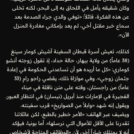
وكان شقيقه يأمل في اللحاق به إلى البحر، لكنه تخلى
عن هذه الفكرة، قائلاً: «توفي والدي جراء الصدمة بعد
سماع خبر مقتل أخي، لم يعد بإمكاني مغادرة المنزل
الآن».
كذلك، تعيش أسرة قبطان السفينة آشيش كومار سينغ
(38 عاماً) من ولاية بيهار، حالة حداد، إذ تقول زوجته أنشو
كوماري: «كل ما أريده هو أن تساعدني الحكومة في إعادة
جثمان زوجي». وفي موازاة ذلك، يقضي راجو رام (33
عاماً) من راجستان، وقته على متن ناقلة في ميناء
الفجيرة في الإمارات منذ أبريل (نيسان) في انتظار العبور.
ويقول إنه شهد «وابلاً من الصواريخ» قرب سفينته.
ويضيف عبر الهاتف: «الأمر خطير بالطبع، لكن عائلاتنا
تقدرنا على الأقل للأموال التي نرسلها». أما بونيا، فيؤكد
أنه لا يمتلك خياراً آخر، لأن «الوظائف المتاحة لأشخاص