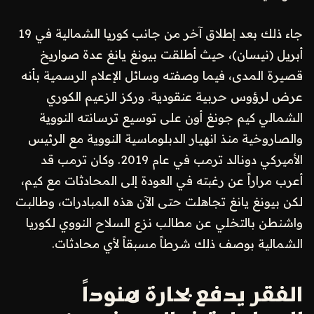
جاء ذلك بعد إطلاق آخر من جانب كوريا الشمالية في 19
أبريل (نيسان)، حيث أطلقت بيونغ يانغ عدة صواريخ
قصيرة المدى، فيما وصفته وسائل الإعلام الرسمية بأنه
عرض لرؤوس حربية عنقودية. وركز الزعيم الكوري
الشمالي كيم جونغ أون على توسيع ترسانته النووية
والصاروخية منذ انهيار الدبلوماسية النووية مع الرئيس
الأميركي دونالد ترمب في عام 2019. وكان ترمب قد
أعرب مراراً عن رغبته في العودة إلى المحادثات مع كيم،
لكن بيونغ يانغ تجاهلت حتى الآن هذه المبادرات، وطالبت
واشنطن بالتخلي عن مطالب نزع السلاح النووي لكوريا
الشمالية بوصف ذلك شرطاً مسبقاً لأي محادثات.
الفقر يدفع بحارة هنوداً