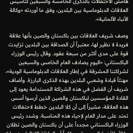
هامش الاحتفالات بالذكرى الخامسة والسبعين لتأسيس
العلاقات الدبلوماسية بين البلدين، وفق ما أوردته «وكالة
الأنباء الألمانية».
وصف شريف العلاقات بين باكستان والصين بأنها علاقة
فريدة لا نظير لها، معتبراً أن الصداقة بين البلدين تزايدت
قوة على مدى أكثر من سبعة عقود. وقال رئيس الوزراء
الباكستاني: «اليوم يصادف العام الخامس والسبعين
لشراكتنا المشرقة في إطار العلاقات الدبلوماسية الودية»،
مهنئاً قيادة وشعبي البلدين بهذه الذكرى البارزة. وأضاف
شريف أن الفضل في هذه الشراكة المستدامة يعود إلى
القادة المؤسسين لباكستان والصين الذين أرسوا أسس
هذه العلاقة، مشيراً إلى أن كلا البلدين خطط لاحتفالات
تمتد على مدار العام لإحياء هذه المناسبة. وشدد رئيس
الوزراء الباكستاني مجدداً على أن باكستان والصين تظلان