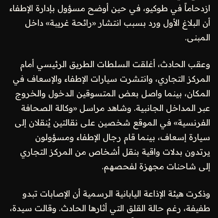
ازدحاماً في طوكيو، في حين أوضح مسؤول بإدارة الإطفاء
أن البلاغ الأول ورد بسبب انتشار «رائحة غريبة» داخل
المبنى.
وعقب الحادث، أغلقت السلطات الطريق الرئيسي أمام
المركز التجاري، وانتشرت سيارات الإطفاء والإسعاف في
المكان، بينما واصل بعض المتسوقين الدخول والخروج
عبر المداخل الجانبية. وشاهد مراسل «وكالة الصحافة
الفرنسية» في الموقع شخصين على نقالتين يُنقلان إلى
سيارة إسعاف، بينما قام رجال الإطفاء ومسؤولون
يرتدون بدلات واقية بنقل أشخاص من المركز التجاري
إلى شاحنات مجهزة لفحصهم.
وذكرت هيئة الإذاعة اليابانية الرسمية أن الإصابات تبدو
طفيفة، رغم حالة القلق التي أثارها الحادث. وقالت سيدة،