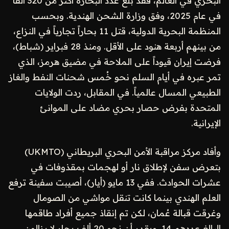
البحري في العالم، فقد بلغ عدد البحارة أكثر من 320 ألفاً
في عام 2025، وفق وزارة الشحن الهندية. وبحسب
المنظمة البحرية الدولية، قتل 11 بحاراً تجارياً في النزاع،
من بينهم أربعة هنود على الأقل. ومنذ 28 فبراير (شباط)،
فرضت إيران قيوداً على الملاحة في مضيق هرمز، الذي
تمر عبره في أيام السلم نحو خُمس شحنات النفط والغاز
الطبيعي المسال عالمياً. في المقابل، ردت الولايات
المتحدة بفرض حصار بحري مضاد على الموانئ
الإيرانية.
وأفاد مركز مراقبة الأمن البحري البريطاني (UKMTO)
بتعرض سفن لإطلاق نار أو لهجمات بمقذوفات في
عشرات الحوادث. ففي 13 مايو (أيار)، أصيبت سفينة ترفع
العلم الهندي بينما كانت تنقل مواشي من الصومال
وغرقت قبالة عُمان، لكن تم إنقاذ جميع أفراد طاقمها
البالغ عددهم 14. ويقدر أن نحو 20 ألف بحار لا يزالون