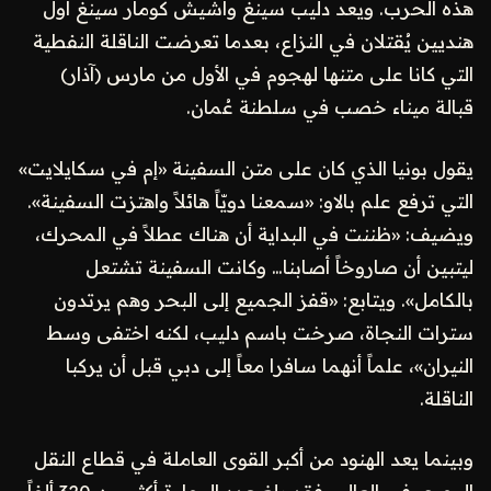
هذه الحرب. ويعد دليب سينغ وآشيش كومار سينغ أول
هنديين يُقتلان في النزاع، بعدما تعرضت الناقلة النفطية
التي كانا على متنها لهجوم في الأول من مارس (آذار)
قبالة ميناء خصب في سلطنة عُمان.
يقول بونيا الذي كان على متن السفينة «إم في سكايلايت»
التي ترفع علم بالاو: «سمعنا دويّاً هائلاً واهتزت السفينة».
ويضيف: «ظننت في البداية أن هناك عطلاً في المحرك،
ليتبين أن صاروخاً أصابنا… وكانت السفينة تشتعل
بالكامل». ويتابع: «قفز الجميع إلى البحر وهم يرتدون
سترات النجاة، صرخت باسم دليب، لكنه اختفى وسط
النيران»، علماً أنهما سافرا معاً إلى دبي قبل أن يركبا
الناقلة.
وبينما يعد الهنود من أكبر القوى العاملة في قطاع النقل