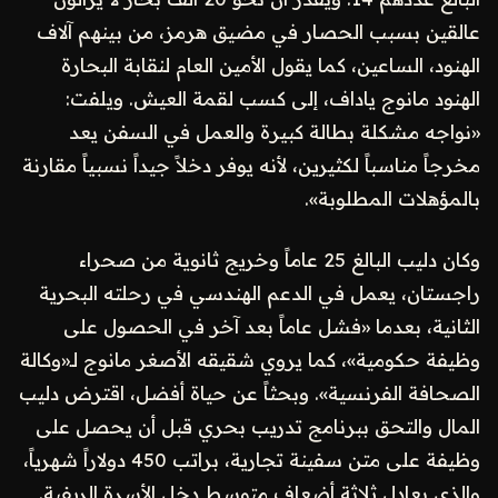
عالقين بسبب الحصار في مضيق هرمز، من بينهم آلاف
الهنود، الساعين، كما يقول الأمين العام لنقابة البحارة
الهنود مانوج ياداف، إلى كسب لقمة العيش. ويلفت:
«نواجه مشكلة بطالة كبيرة والعمل في السفن يعد
مخرجاً مناسباً لكثيرين، لأنه يوفر دخلاً جيداً نسبياً مقارنة
بالمؤهلات المطلوبة».
وكان دليب البالغ 25 عاماً وخريج ثانوية من صحراء
راجستان، يعمل في الدعم الهندسي في رحلته البحرية
الثانية، بعدما «فشل عاماً بعد آخر في الحصول على
وظيفة حكومية»، كما يروي شقيقه الأصغر مانوج لـ«وكالة
الصحافة الفرنسية». وبحثاً عن حياة أفضل، اقترض دليب
المال والتحق ببرنامج تدريب بحري قبل أن يحصل على
وظيفة على متن سفينة تجارية، براتب 450 دولاراً شهرياً،
والذي يعادل ثلاثة أضعاف متوسط دخل الأسرة الريفية.