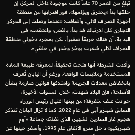
تبلغ من العمر 70 عاماً كانت موجودة داخل المركز، إن
حلقها بدأ «يحترق ويؤلمها»، فور اقترابها من منطقة
أجهزة الصراف الآلي. وأضافت: «عندما وصلت إلى المركز
التجاري كان الارتباك قد بدأ، بالفعل، واعتقدت، في
البداية، أن هناك حريقاً صغيراً، لكن بمجرد دخولي منطقة
الصراف الآلي شعرت بوخز وخدر في حلقي».
وأكدت الشرطة أنها فتحت تحقيقاً، لمعرفة طبيعة المادة
المستخدمة وملابسات الواقعة. ورغم أن اليابان تُعرف
بانخفاض معدلات الجريمة وامتلاكها قوانين صارمة بشأن
الأسلحة، فإن البلاد شهدت، خلال السنوات الأخيرة،
حوادث عنف متفرقة؛ من بينها اغتيال رئيس الوزراء
السابق شينزو آبي في عام 2022. كما لا تزال اليابان تتذكر
هجوم غاز السارين الشهير، الذي نفذته جماعة «أوم
شينريكيو» داخل مترو الأنفاق عام 1995، وأسفر حينها عن