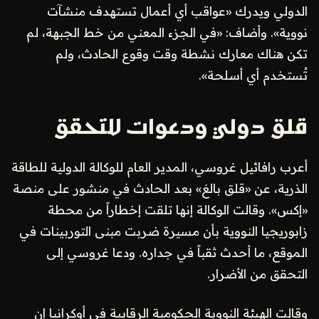
الدولي ويدرك «عواقب أي أعمال تستهدف منشآت
نووية». وأضاف: «في الجزء المعني من خط الجبهة، لم
تكن هناك معارك نشطة وقت وقوع الحادث، ولم
تُستخدم أي أسلحة».
قلق دولي ودعوات للتحقق
أعرب رافائيل غروسي، المدير العام للوكالة الدولية للطاقة
الذرية، عن «قلق بالغ» بعد الحادث في منشور على منصة
«إكس». وقالت الوكالة إنها تلقت إخطاراً من محطة
زابوريجيا النووية بأن مسيرة ضربت مبنى التوربينات في
الموقع، ما أحدث ثقباً في جداره. ودعا غروسي إلى
التحقق من الأضرار.
وقالت الهيئة النووية الحكومية الرقابية في أوكرانيا إن