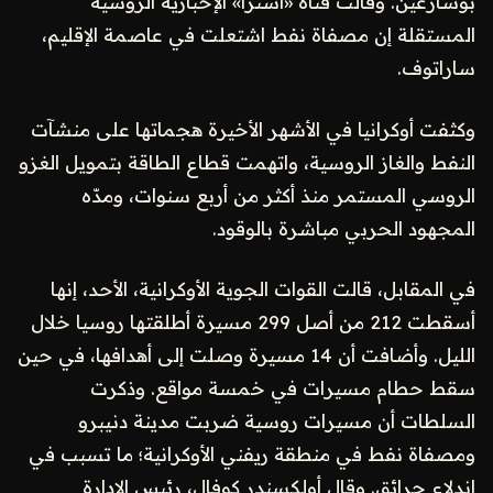
بوسارغين. وقالت قناة «أسترا» الإخبارية الروسية
المستقلة إن مصفاة نفط اشتعلت في عاصمة الإقليم،
ساراتوف.
وكثفت أوكرانيا في الأشهر الأخيرة هجماتها على منشآت
النفط والغاز الروسية، واتهمت قطاع الطاقة بتمويل الغزو
الروسي المستمر منذ أكثر من أربع سنوات، ومدّه
المجهود الحربي مباشرة بالوقود.
في المقابل، قالت القوات الجوية الأوكرانية، الأحد، إنها
أسقطت 212 من أصل 299 مسيرة أطلقتها روسيا خلال
الليل. وأضافت أن 14 مسيرة وصلت إلى أهدافها، في حين
سقط حطام مسيرات في خمسة مواقع. وذكرت
السلطات أن مسيرات روسية ضربت مدينة دنيبرو
ومصفاة نفط في منطقة ريفني الأوكرانية؛ ما تسبب في
اندلاع حرائق. وقال أولكسندر كوفال، رئيس الإدارة