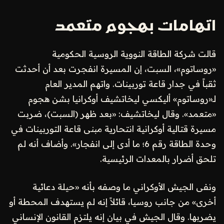
اتهامات بهجوم متعمد
قالت شركة الطاقة النووية الروسية الحكومية
«روساتوم»، السبت، إن المسيرة انفجرت بعد أن أحدثت
ثقباً في جدار قاعة توربينات. واتهم المدير العام
لـ«روساتوم» أليكسي ليخاتشيف أوكرانيا بشن هجوم
«متعمد». وقال ليخاتشيف: «بعد ظهر (السبت)، ضربت
مسيرة قتالية أوكرانية انتحارية مبنى قاعة التوربينات في
وحدة الطاقة رقم 6؛ ما أدى إلى انفجار». وأضاف أنه لم
تلحق أضرار بالمعدات الرئيسية.
ونفى الجيش الأوكراني ما وصفه بأنه «حيلة دعائية
أخرى» من جانب روسيا، قائلاً إنه لم يستهدف المحطة أو
يضربها. وقال الجيش في بيان إنه يلتزم القانون الإنساني