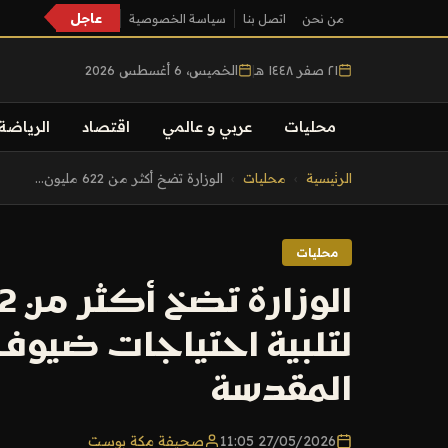
عاجل
من نحن
اتصل بنا
سياسة الخصوصية
٢١ صفر ١٤٤٨ هـ
|
الخميس، 6 أغسطس 2026
محليات
عربي و عالمي
اقتصاد
الرياضة
التجاوز
الرئيسية
›
محليات
›
الوزارة تضخ أكثر من 622 مليون...
إلى
المحتوى
محليات
لتلبية احتياجات ضيوف 
المقدسة
27/05/2026 11:05
صحيفة مكة بوست