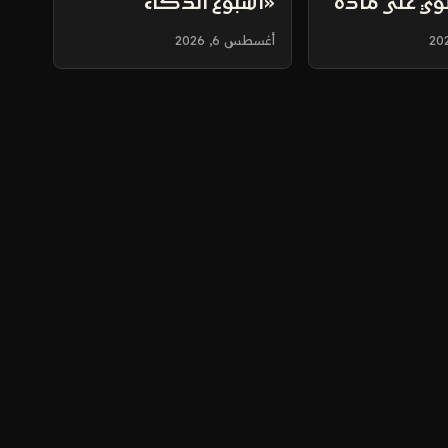
توي على مادة
«أسبوع الذكاء
الاصطناعي» الأحد
أغسطس 6, 2026
المقبل برعاية «منشآت»
و«سدايا»