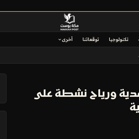
تكنولوجيا
توقعاتنا
أخرى
آ
عدية ورياح نشطة على
ة
آ