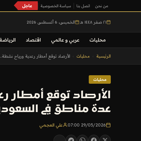
عاجل
من نحن
اتصل بنا
سياسة الخصوصية
٢١ صفر ١٤٤٨ هـ
|
الخميس، 6 أغسطس 2026
محليات
عربي و عالمي
اقتصاد
الرياضة
التجاوز
الرئيسية
›
محليات
›
الأرصاد توقع أمطار رعدية ورياح نشطة...
إلى
المحتوى
محليات
الأرصاد توقع أمطار ر
عدة مناطق في السعودي
29/05/2026 07:00
علي العجمي