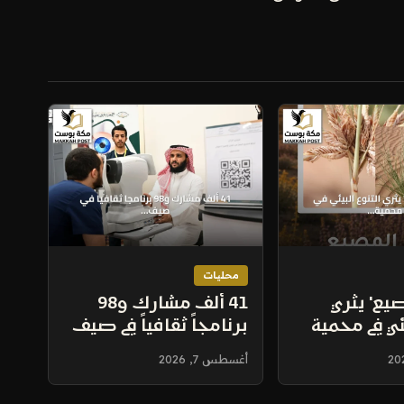
محليات
صيع' يثري
41 ألف مشارك و98
يئي في محمية
برنامجاً ثقافياً في صيف
مان الملكية
طيبة 2026 بالمدينة
أغسطس 7, 2026
المنورة