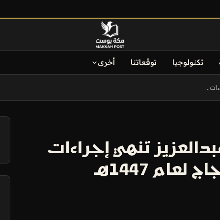
تكنولوجيا
توقعاتنا
أخرى
ات...
آ
دالعزيز تنهي إجراءات
عام 1447هـ
آ