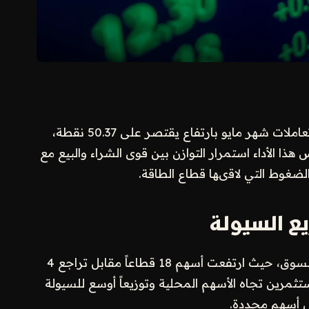
أنهى مؤشر الأسهم السعودية الرئيسي “تاسي” تعاملات شهر مايو بارتفاع يقتصر على 50.37 نقطة،
سة. يعكس هذا الأداء استمرار التوازن بين قوى الشراء والبيع مع
لضغوط التي لاقىها قطاع الطاقة.
ع السيولة
شهدت الجلسة اتساعاً في نطاق الصعود داخل السوق، حيث ارتفعت أسهم 18 قطاعاً مقابل تراجع 4
رين تجاه الأسهم المحلية وتوزيعاً أوسع للسيولة
لى أسهم محددة.