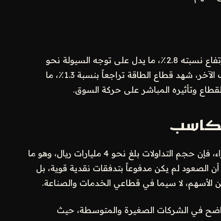
برز قطاع الخدمات الاستهلاكية كأكبر الرابحين بارتفاع نسبته 2.8٪، ما يدل على توجه السيولة نحو
الأنشطة المرتبطة بالإنفاق المحلي. وعلى الجانب الآخر، شهد قطاع الطاقة تراجعاً بنسبة 1.3٪، ما
لقطاع وتأثيره المباشر على حركة السوق.
لمكاسب
على الرغم من إغلاق السوق في المنطقة الخضراء، فإن حجم التداولات بلغ نحو 4 مليارات ريال، وهو ما
 الصعود لم يكن مدفوعاً بتدفقات نقدية قوية، بل
 الأسهم، لا سيما في قطاعي الخدمات والصناعة.
ط واضح في الشركات الصغيرة والمتوسطة، حيث