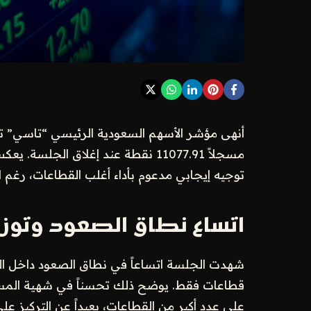
مسجلاً 11077.91 نقطة عند إغلاق الجل
توجيه إيجابي مدعوم بأداء أغلب القطاعات، رغم ا
اتساع نطاق الصعود وتوزي
قطاعات فقط. يوضح ذلك تحسناً في شهية المستثم
على عدد أكبر من القطاعات، بعيداً عن التركيز ع