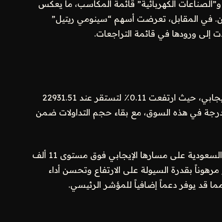
الصناعات الكهربائية” قائمة المكاسب، ما يعكس
ن. في المقابل، تعرضت أسهم “سينومي ريتيل”
دت إلى ورودها في قائمة التراجعات.
استمرت السوق الموازية “نمو” في تحقيق أداء إيجابي، حيث ارتفعت 0.11٪ لتستقر عند 22931.51
درجة في هذه السوق، مع بقاء حجم التداولات ضمن
بشكل عام، تعكس جلسة اليوم محافظة السوق السعودية على مسارها الإيجابي فوق مستوى 11 ألف
مرهوناً بقدرة السيولة على الارتفاع وتحسن أداء
ما قد يوفر دعماً إضافياً للمؤشر الرئيسي.