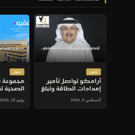
تداول
تداول
أرامكو تواصل تأمين
مجموعة فق
إمدادات الطاقة وتبلغ
الصحية ت
صافي الدخل 251.9 مليار
مستشفى م
أغسطس 4, 2026
يوليو 22, 2026
ريال بالنصف الأول من
بالرياض 
2026
السريرية