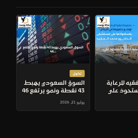
تداول
يه للرعاية
السوق السعودي يهبط
ستحوذ على
43 نقطة ونمو يرتفع 46
حمد الفقيه
نقطة في جلسة اليوم
يوليو 21, 2026
وتوسع قدرتها