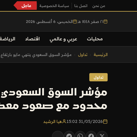
عاجل
من نحن
اتصل بنا
سياسة الخصوصية
٢١ صفر ١٤٤٨ هـ
|
الخميس، 6 أغسطس 2026
محليات
عربي و عالمي
اقتصاد
الرياضة
التجاوز
الرئيسية
›
تداول
›
مؤشر السوق السعودي ينتهي مايو بارتفاع..
إلى
المحتوى
تداول
مؤشر السوق السعودي ين
محدود مع صعود معظ
31/05/2026 15:02
هيا الرشيد