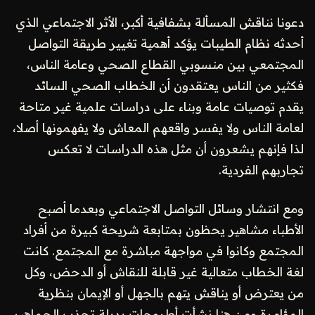
دعونا نناقش المسألة بشفافية أكبر، الأثر الاجتماعي الذي
أحدثه نظام الطيبات يؤكد أهمية تغيير طريقة التواصل
المجتمعي بين منسوبي القطاع الصحي وعامة الناس،
فكثير من الناس يعتقدون أن الخطاب الصحي السائد
يقدم توصيات عامة وبناء على دراسات علمية غير متاحة
لعامة الناس ولا يفسر واقعهم المعاش ولا يفهمونها أصلا،
لذا فإنهم يشعرون أن مثل هذه الدراسات لا تعكس
تجاربهم الفردية.
ومع انتشار وسائل التواصل الاجتماعي وبعدما أصبح
الأطباء مشاهير يحظون بمتابعة شريحة كبيرة من أفراد
المجتمع وكانوا في مواجهة مباشرة مع المجتمع. كانت
لغة الخطاب متعالية غير قابلة للنقاش أو الدحض، وكل
من يعترض أو يناقش يتهم بالجهل أو الإيمان بنظرية
المؤامرة ومن هنا نشأت أطروحات بديلة تجذب الجماهير