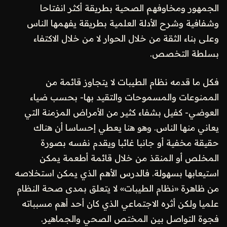
الجمهور ومخاوفهم الصحية بطريقة أكثر انفتاحا
وشفافية وشرح الأدلة العلمية بطريقة يفهمها الناس
وعلى بناء الثقة من خلال الحوار لا من خلال الاكتفاء
بسلطة التخصص.
فكل ما قدمه نظام الطيبات لا يتجاوز قائمة من
الممنوعات والمسموحات والتقيد بها- بحسب ضياء
العوضي- كفيل بشفاء كثير من الأمراض المزمنة التي
يعاني منها الناس. وهو هنا يعطي إحساسا أن هناك
حقيقة مخفية أو جانبا غائبا ويقدم نفسه بصورة
المخلص أو المنقذ من خلال قائمة أطعمة يمكن
استيعابها بسهولة. فالدرس الأهم الذي يمكن استخلاصه
من ظاهرة «نظام الطيبات» لا يتعلق بمدى صحة النظام
علميا ولكن أثره الاجتماعي الذي كان أحد أهم مسبباته
فجوة التواصل بين المختص الصحي والجماهير.