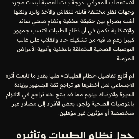
الاستقطاب المعرفي لدرجة باتت القضية ليست مجرد
وجهات نظر مختلفة قابلة للنقاش والأخذ والرد ولكنها
أشبه بصراع بين حقيقة مخفية ونظام صحي سائد.
والإشكالية تكمن في أن نظام الطيبات اكتسب جمهورا
كبيرا رغم ما فيه من تشكيك حاد وانقلاب على غالب
التوصيات الصحية المتعلقة بالتغذية وأدوية الأمراض
المزمنة.
لم أتابع تفاصيل «نظام الطيبات» طبيا بقدر ما تابعت أثره
الاجتماعي لعل أخطرها هو تراجع ثقة الجمهور وزيادة
الحيرة والارتباك بينهم مما قد ينتج عنه تراجع في الالتزام
بالتوصيات الصحية ولجوء بعض الأفراد إلى مصادر غير
متخصصة أو مؤثرين غير مؤهلين.
جدل نظام الطيبات وتأثيره