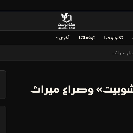
تكنولوجيا
توقعاتنا
أخرى
ع ميراث...
آ
شوبيت» وصراع ميراث
آ