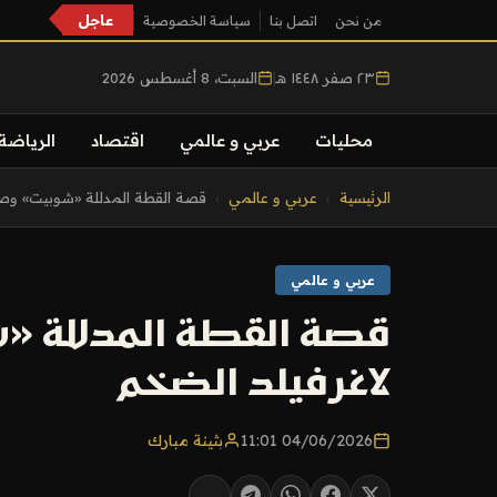
عاجل
من نحن
اتصل بنا
سياسة الخصوصية
٢٣ صفر ١٤٤٨ هـ
|
السبت، 8 أغسطس 2026
محليات
عربي و عالمي
اقتصاد
الرياضة
التجاوز
الرئيسية
›
عربي و عالمي
›
قصة القطة المدللة «شوبيت» وصرا
إلى
المحتوى
عربي و عالمي
قصة القطة المدللة «
لاغرفيلد الضخم
04/06/2026 11:01
بثينة مبارك