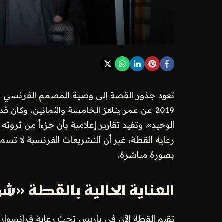
تعود جذور القصة إلى وصية المصمم الفرنسي الشه
2019 عن عمر يناهز الخامسة والثمانين، وكان
الوحيد». وتفيد تقارير إعلامية بأن جزءاً من ثروته ا
رعاية القطة، غير أن التشريعات الفرنسية لا تسمح
بصورة مباشرة.
العناية الحالية بالقطة «ش
تقيم القطة الآن في باريس تحت رعاية فرانسواز ك