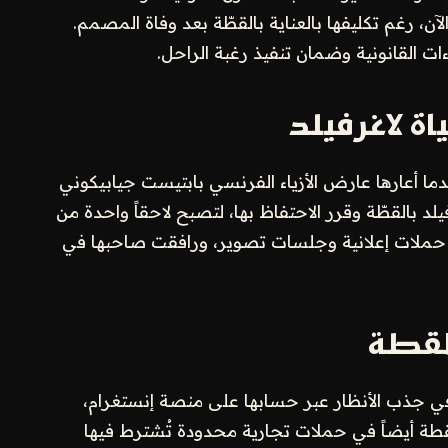
لآن، رغم تكليفها بالعناية بالقطّة بعد وفاة المصمم.
ت القانونية وضمان تنفيذ رغبة الراحل.
 لاغرفيلد
القطة إلى حياة المصمم في عام 2011 عندما أعارها عارض الأزياء الفرنسي بابتيست جيابيكوني
 بالقطّة وقرر الاحتفاظ بها، لتصبح لاحقاً واحدة من
ملات إعلانية وجلسات تصوير، ورافقت صاحبها في
للقطة
ي جذب الأنظار عبر حسابها على منصة إنستغرام،
لقطة أيضاً في حملات تجارية محدودة تُشترط فيها