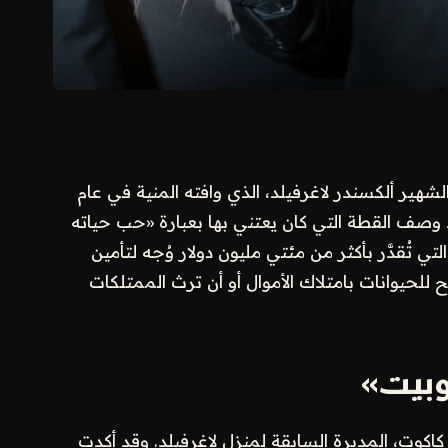
ير ألكسندر لاغرفيلد، الذي وافته المنية في عام
 قد وصف القطة التي كان يعتني بها بعبارة «حب حياته
لتي تُقدَّر بأكثر من مئتي مليون دولار وُجه لتأمين
 للحيوانات بامتلاك الأموال أو أن ترث الممتلكات
وبيت»
اكوت، المديرة السابقة لمنزل لاغرفيلد. وقد أكدت