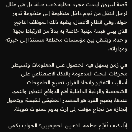
قصة ليبرون ليست مجرد حكاية لاعب سلة، بل هي مثال
لرجل انتقل من نجم داخل منظومة إلى منظومة تدور
حوله. وفي قطاع الأعمال، يشبه ذلك الموظف الناجح
الذي يبني قيمة مهنية خاصة به بدلاً من الارتباط بجهة
واحدة، ويتنقل بين مؤسسات مختلفة مستندًا إلى خبرته
ومهاراته.
في زمن يسهل فيه الحصول على المعلومات وتسيطر
محركات البحث المدعومة بالذكاء الاصطناعي على
أساليب التفكير واتخاذ القرار، تصبح الطموحات
الشخصية والرغبة الداخلية أهم الدوافع للتطور والنمو.
عندها، يصبح الفرد هو المصدر الحقيقي للقيمة، ويتحول
إنجازه من نجاح مؤقت إلى إرث يدوم لسنوات طويلة.
إذًا، كيف نُقَيِّم عظمة اللاعبين الحقيقيين؟ الجواب يكمن