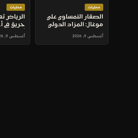
محليات
محليات
الصقار النمساوي علي
الرياض تع
موغال: المزاد الدولي
حريق في أ
للصقور سوق موثوقة
أرامكو بج
أغسطس 9, 2026
أغسطس 9, 2026
تعزز ثقة المزارع
إصابات
الأوروبية