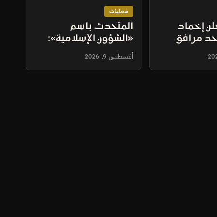
محليات
لن إخماد
المتحدث باسم
حد مرافق
«الشؤون الإسلامية»:
ازان دون
إضافة فرع للنساء في
أغسطس 9, 2026
مسابقة الملك عبد
العزيز الدولية للقرآن
يوسع نطاق المشاركة