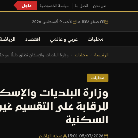
عاجل
من نحن
اتصل بنا
سياسة الخصوصية
٢٤ صفر ١٤٤٨ هـ
|
الأحد، 9 أغسطس 2026
محليات
عربي و عالمي
اقتصاد
الرياضة
التجاوز
الرئيسية
›
محليات
›
وزارة البلديات والإسكان تطلق دليلًا موحدًا.
إلى
المحتوى
محليات
وزارة البلديات والإسكا
للرقابة على التقسيم غي
السكنية
05/07/2026 15:01
صيته الهاشم