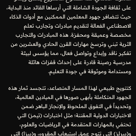
على ثقافة الجودة الشاملة التي أرساها القائد منذ البداية،
حيث تتضافر جهود المعلمين الممكنين مع أدوات الذكاء
الاصطناعي الفعالة لتقديم مبادرات وتجارب تعلم
مخصصة وعميقة ومحفزة. هذه المبادرات والتجارب
الثرية تبني وترسخ مهارات القرن الحادي والعشرين من
تفكير ناقد وإبداع وتواصل فعال، مما يؤسس لبيئة
مدرسية رصينة قادرة على إحداث قفزات هائلة
ومستدامة وموثوقة في جودة التعليم.
كتتويج طبيعي لهذا المسار المتصاعد، تتجسد ثمار هذه
الجهود المتكاملة بأبهى صورها في الميادين العالمية،
وتحديداً في التفوق الملحوظ والإنجاز الباهر ضمن
الاختبارات الدولية المقننة؛ مثل اختبارات (تيمز) التي
تحتفي بالمهارات المتقدمة في الرياضيات والعلوم،
و(بيرلز) التي تتوج عمق استيعاب المقروء، و(بيزا) التي