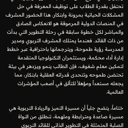
تحتفل بقدرة الطلاب على توظيف المعرفة في حل
المشكلات الحياتية بمرونة وابتكار. هذا الحضور المشرف
في المنصات الدولية المرموقة هو الانعكاس الصادق
والمباشر لكل خطوة سابقة في رحلة التطوير التي بدأت
من ذات القائد. فعندما يمتلك المشرف التربوي ومدير
المدرسة رؤية طموحة، ويترجمانها باحترافية عبر خطط
إدارة أداء محكمة، ويستثمران التكنولوجيا المتقدمة
لتمكين معلم شغوف، فإن الطالب ينمو ويزدهر في بيئة
تحتضن طموحه وتتحدى قدراته العقلية بابتكار، مما
يجعله مستعداً ومؤهلاً للتألق في أصعب المؤشرات
العالمية.
ختاماً، يتضح جلياً أن مسيرة التميز والريادة التربوية هي
مسيرة صاعدة ومترابطة وملهمة، تنطلق من النواة
الصلبة المتمثلة في التطوير الذاتي للقائد التربوي