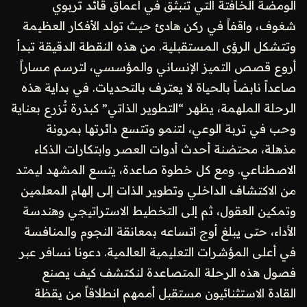
الومضة الخافتة التي تنبثق في أعماق قائد تربوي
شغوف، واقفاً في ركن هادئ حيث تولد الأفكار العظيمة
وتتشكل الرؤى المستقبلية. من هذه النقطة الدقيقة تبدأ
أروع قصص التميز الإنساني والمؤسسي، لترسم مساراً
صاعداً نابضاً بالحياة لا يعترف بالتحديات. في بداية هذه
الرحلة الملهمة، يظهر “التطوير الذاتي” كبذرة تُزرع بعناية
وحب في تربة الوعي، لتنمو وتتسع دائرتها بمرونة
مذهلة، محتضنة أحدث أدوات العصر وابتكارات الذكاء
الاصطناعي. ومع كل خطوة صاعدة، يتسع المشهد ليمتد
من الاكتشاف الداخلي وتطوير الذات إلى إلهام المعلمين
وتمكين العقول، ثم إلى التخطيط الاستراتيجي وهندسة
الأداء، حتى يبلغ أوج اتساعه بمعانقة النجوم والمنافسة
في أعلى المؤشرات التعليمية العالمية. دعونا نسافر عبر
فصول هذه الرحلة المتصاعدة لنكتشف كيف يصنع
القادة الاستثنائيون مستقبل أممهم انطلاقاً من يقظة