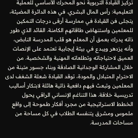
تركيز القيادة التربوية نحو المحرك الأساسي للعملية
التعليمية: رأس المال البشري. في هذه الدائرة المضيئة،
يتجلى فن القيادة في ممارسة أرقى درجات التمكين
للمعلمين واستنهاض طاقاتهم الكامنة. القائد الذي طور
ذاته يدرك بعمق أن المعلم هو قلب المدرسة النابض،
وأنه يزدهر ويبدع في بيئة إيجابية تعتمد على الإنصات
العميق لاحتياجاته وتطلعاته المهنية والشخصية. من
خلال المشاركة الوجدانية الصادقة وبناء جسور متينة من
الاحترام المتبادل والمودة، توقد القيادة شعلة الشغف لدى
المعلمين وتبعث فيهم دافعية ذاتية هائلة لابتكار أساليب
تدريسية خلاقة. هذا التناغم الإنساني الراقي يحول
الخطط الاستراتيجية من مجرد أفكار طموحة إلى واقع
ملموس ومشرق يتنفسه الطلاب في كل مساحة من
مساحات المدرسة.