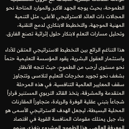
الطموحة، بحيث يوجه الجهد الأكبر والموارد المتاحة نحو
المجالات ذات العائد الاستراتيجي الأعلى، مثل التنمية
المهنية الموجهة، والتخطيط الابتكاري لدمج التقنية،
وتحليل مسارات التعلم لابتكار حلول إثرائية تصنع الفارق.
هذا التناغم الرائع بين التخطيط الاستراتيجي المتقن للأداء
واستثمار العقول البشرية، يقود المؤسسة التعليمية حتماً
نحو مستوى أرحب من الطموح، حيث تتجه الأنظار
بشغف نحو تجويد مخرجات التعليم لتلامس وتتجاوز
سقف المعايير العالمية التنافسية. في هذه المرحلة
المتقدمة والمشرقة، يتخذ القائد التربوي المستنير قراراً
شجاعاً بتبني عقلية الوفرة والريادة، متجاوزاً المقارنات
المحلية البسيطة، ليجعل الهدف الاستراتيجي الأسمى هو
بناء جيل يمتلك مقومات المنافسة القوية في اقتصاد
المعرفة العالمي. هذا الطموح المشروع يتغذى وينمو