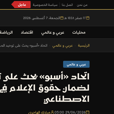
عاجل
من نحن
اتصل بنا
سياسة الخصوصية
٢٢ صفر ١٤٤٨ هـ
|
الجمعة، 7 أغسطس 2026
محليات
عربي و عالمي
اقتصاد
الرياضة
التجاوز
الرئيسية
›
عربي و عالمي
›
اتحاد «أسبو» يحث على توحيد المو
إلى
المحتوى
عربي و عالمي
اتحاد «أسبو» يحث على 
لضمان حقوق الإعلام في
الاصطناعي
29/06/2026 05:00
مبارك الهاجري