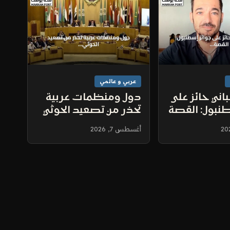
عربي و عالمي
ني حائز على
دول ومنظمات عربية
نبول: القصة
تحذر من تصعيد الحوثي
الضغط على زر
على نجران وتهديده لأمن
أغسطس 7, 2026
المنطقة