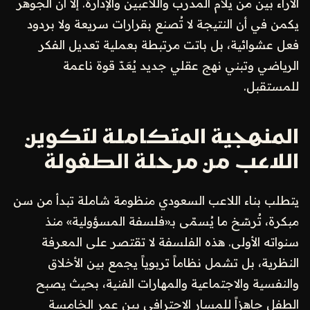
الآراء بين من يلام المدرب واللاعبين والإدارة. إلا أن الجوهر
يكمن في أن النتيجة لا تُصنع بقرارات سريعة ولا بردود
فعل عشوائية، بل باتت مرتبطة بعملية تعديل الفكر
الرياضي وتبني نهج عقلي جديد يُعَدّ قوة ناعمة
للمستقبل.
المنهجية المتكاملة لتكوين
اللاعب من مرحلة الطفولة
يتطلب بناء اللاعب السعودي منظومة شاملة تبدأ من سن
مبكرة، تُرسّخ ما يُسمّى بـ«فلسفة المسؤولية» منذ
سنواته الأولى. هذه الفلسفة لا تقتصر على المعرفة
النظرية، بل تشمل نظاماً تربوياً يجمع بين الأخلاق
والنفسية والاجتماعية والمهارات الفنية، بحيث يصبح
الطفل جاهزاً للمسار الاحترافي بين عمر الخامسة