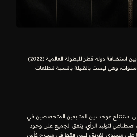
يمر المنتخب السعودي لكرة القدم بفترة فاصلة بين استضافة دولة قطر للبطولة العالمية (2022)
فجوة تمتد لأربع سنوات، وهي ليست بالقليلة بالنسبة لتطلعات
لى استنتاج موحد بين المتابعين المتخصصين في
 اصطناعي لتوليد الرأي. يتفق الجميع على وجود
ًا على مستوى الفريق، ليس فقط في مسرح كأس