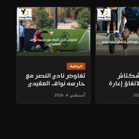
الرياضة
بشكتاش
تفاوض نادي النصر مع
تفاق إعارة
حارسه نواف العقيدي
وتقييم خيارات التجديد
أغسطس 4, 2026
أو الانتقال amid اهتمام
أربعة أندية