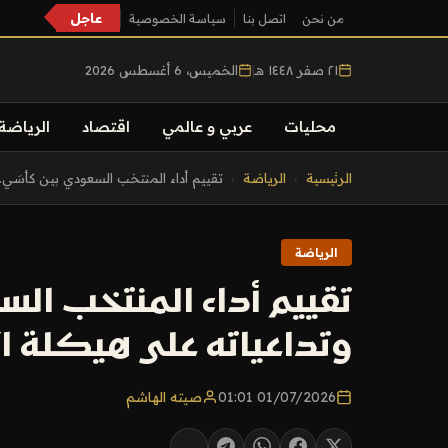
عاجل
من نحن
اتصل بنا
سياسة الخصوصية
٢١ صفر ١٤٤٨ هـ
|
الخميس، 6 أغسطس 2026
محليات
عربي و عالمي
اقتصاد
الرياضة
التجاوز
الرئيسية
›
الرياضة
›
تقييم أداء المنتخب السعودي بين كأسَي..
إلى
المحتوى
الرياضة
تقييم أداء المنتخب الس
وتداعياته على هيكلة ال
01/07/2026 01:01
صيته الهاشم