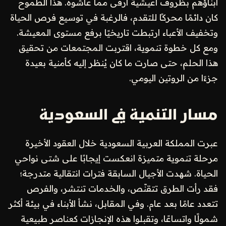
أبناؤهم بظروف أعيشية أرقى مما عاشوه. هذا الطموح
كان دائمًا محركًا للتقدم، فالرغبة في توسيع فرص الحياة
وتخفيف الأعباء ارتبطت تاريخيًا برفع مستوى المعيشة.
ومع كل خطوة تنموية، اقتربت المجتمعات من تحقيق
هذا الحلم، حتى صارت ما كان يُنظر إليه كأمنية بعيدة
جزءًا من الروتين اليومي.
مسار التنمية في السعودية
عبرت المملكة العربية السعودية خلال العقود الأخيرة
مرحلة تنموية متميزة انعكست إيجابًا على شتى نواحي
الحياة. شهدت الأجيال السابقة فترات انتقالية متدرجة؛
فقد رأت الطرق تتقنّص، والخدمات تنتشر، والفرص
تتعدد عامًا بعد عام. وفي المقابل، نشأ الأبناء في بيئة أكثر
شمولًا واتساعًا، وتقبلوا هذه الإنجازات كعناصر طبيعية