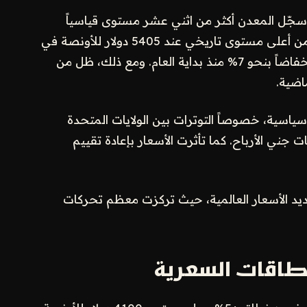
ًا لتقرير توقعات الذهب لمنتصف عام 2026، سجّل المعدن أكثر من اثني عشر مستوى قياسياً
جديداً خلال الأشهر الستة الأولى، قبل أن يتراجع من أعلى مستوى تاريخي عند 5405 دولار للأونصة في
أواخر يناير إلى 4002 دولار في يونيو، ما يعادل انخفاضاً بنحو 7% منذ بداية العام. ومع ذلك، ظل من
اضية.
وسياسية، خصوصاً التوترات بين الولايات المتحدة
 جني الأرباح. كما تأثرت الأسعار بإعادة تقييم
حديد الأسعار العالمية، حيث تركزت معظم تحركات
نطاقات السعرية