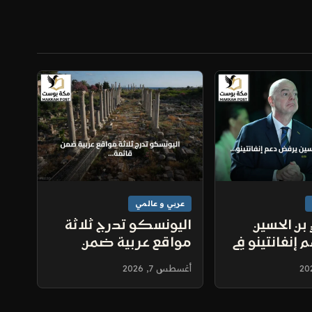
عربي و عالمي
 بن الحسين
اليونسكو تدرج ثلاثة
إنفانتينو في
مواقع عربية ضمن
لفيفا رغم
قائمة التراث العالمي
أغسطس 7, 2026
ستحقات
المعرض للخطر
لأردني