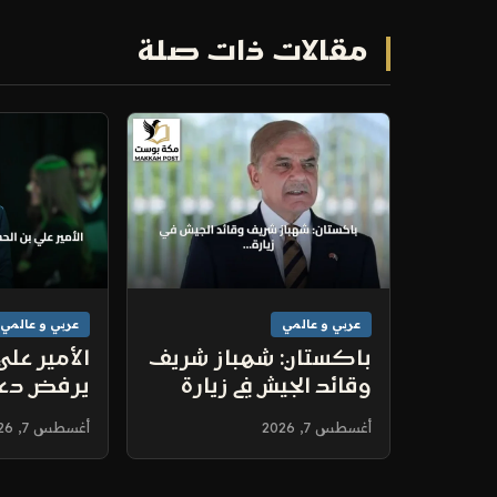
مقالات ذات صلة
عربي و عالمي
عربي و عالمي
باكستان: شهباز شريف
الأمير علي
وقائد الجيش في زيارة
يرفض دعم 
جديدة للسعودية
انتخابات ا
أغسطس 7, 2026
أغسطس 7, 2026
وسط تعزيز التنسيق
تسديد م
المشترك
المنتخب ا