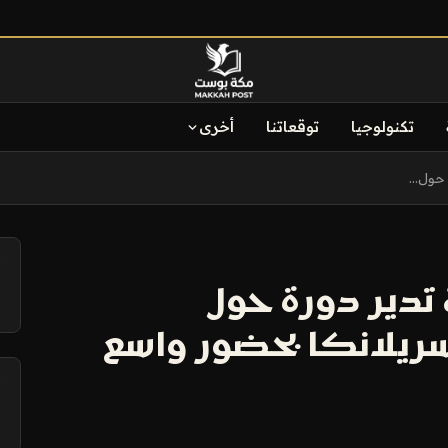
تكنولوجيا
توقعاتنا
أخرى
حول...
آ
 تدير دورة حول
سريلانكا بحضور واسع
آ